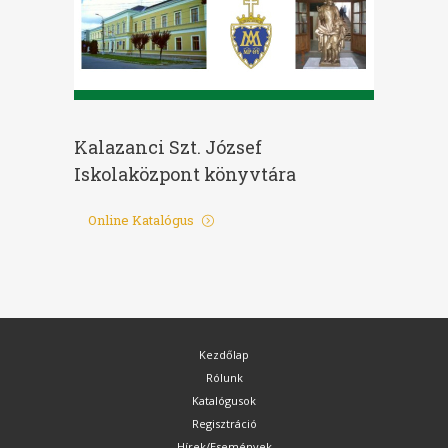
Kalazanci Szt. József
Iskolaközpont könyvtára
Online Katalógus
Kezdőlap
Rólunk
Katalógusok
Regisztráció
Hírek/Események