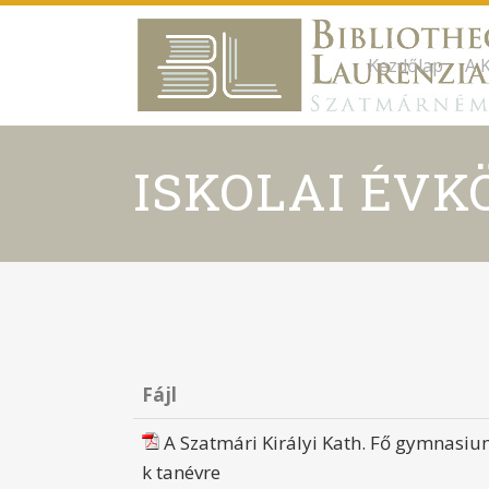
Kezdőlap
A 
ISKOLAI ÉV
Fájl
A Szatmári Királyi Kath. Fő gymnasiu
k tanévre