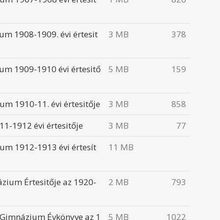
um 1908-1909. évi értesit
3 MB
378
um 1909-1910 évi értesitő
5 MB
159
um 1910-11. évi értesitője
3 MB
858
1-1912 évi értesitője
3 MB
77
um 1912-1913 évi értesít
11 MB
zium Értesitője az 1920-
2 MB
793
t.) Gimnázium Évkönyve az 1
5 MB
1022