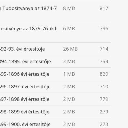
m Tudositványa az 1874-7
8 MB
817
esitvénye az 1875-76-ik t
6 MB
796
2-93. évi értesitője
26 MB
714
94-1895. évi értesitője
3 MB
754
95-1896 évi értesitője
1 MB
829
6-1897. évi értesitője
2 MB
710
97-1898 évi értesitője
2 MB
779
98-1899 évi értesitője
2 MB
279
9-1900. évi értesitője
2 MB
273