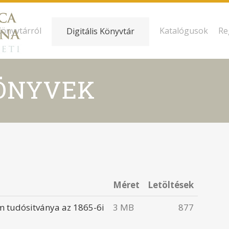
Könyvtárról
Katalógusok
Re
Digitális Könyvtár
KÖNYVEK
Méret
Letöltések
m tudósitványa az 1865-6i
3 MB
877